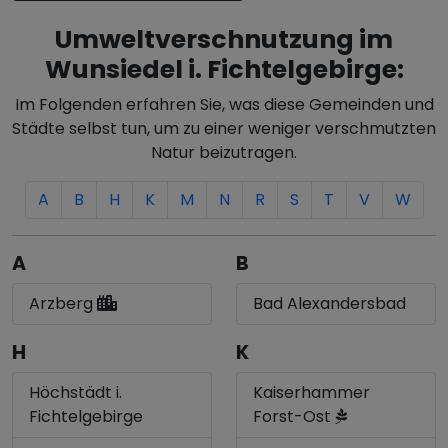
Umweltverschnutzung im
Wunsiedel i. Fichtelgebirge:
Im Folgenden erfahren Sie, was diese Gemeinden und
Städte selbst tun, um zu einer weniger verschmutzten
Natur beizutragen.
A
B
H
K
M
N
R
S
T
V
W
A
B
Arzberg
Bad Alexandersbad
H
K
Höchstädt i.
Kaiserhammer
Fichtelgebirge
Forst-Ost