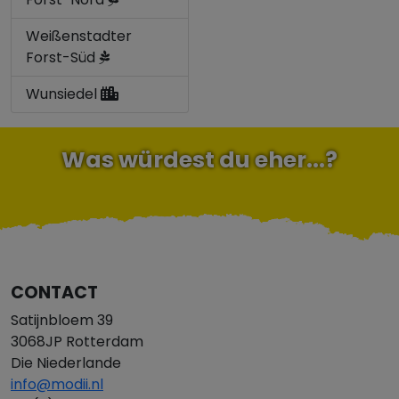
Weißenstadter
Forst-Süd
Wunsiedel
Was würdest du eher...?
CONTACT
Satijnbloem 39
3068JP Rotterdam
Die Niederlande
info@modii.nl