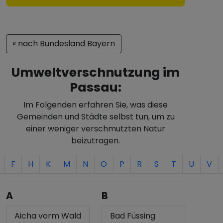
« nach Bundesland Bayern
Umweltverschnutzung im
Passau:
Im Folgenden erfahren Sie, was diese
Gemeinden und Städte selbst tun, um zu
einer weniger verschmutzten Natur
beizutragen.
F
H
K
M
N
O
P
R
S
T
U
V
A
B
Aicha vorm Wald
Bad Füssing