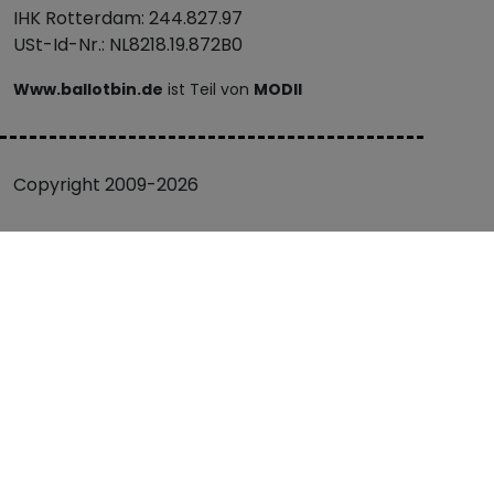
IHK Rotterdam: 244.827.97
USt-Id-Nr.: NL8218.19.872B0
Www.ballotbin.de
ist Teil von
MODII
Copyright 2009-2026