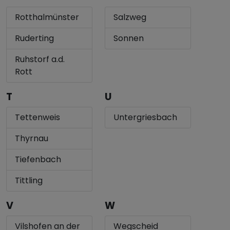
Rotthalmünster
Salzweg
Ruderting
Sonnen
Ruhstorf a.d.
Rott
T
U
Tettenweis
Untergriesbach
Thyrnau
Tiefenbach
Tittling
V
W
Vilshofen an der
Wegscheid