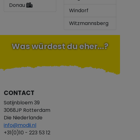
Donau
Windorf
Witzmannsberg
Was würdest du eher...?
CONTACT
Satijnbloem 39
3068JP Rotterdam
Die Niederlande
info@modii.nl
+31(0)10 - 223 53 12