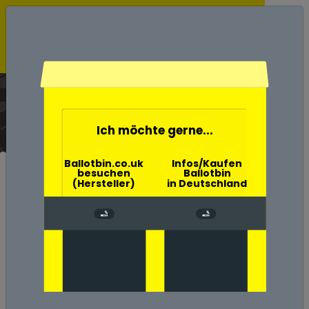
Ballotbin der Wahlurne
Aschenbecher
Home
Ich möchte gerne...
Ballotbin.co.uk
Infos/Kaufen
besuchen
Ballotbin
(Hersteller)
in Deutschland
Umwelt-, Natur- und
Klimaschutz in Passau
Zigaretten verursachen
große Umweltschäden in
Landkreis Passau