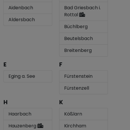
Aidenbach
Bad Griesbach i.
Rottal
Aldersbach
Büchlberg
Beutelsbach
Breitenberg
E
F
Eging a. See
Fürstenstein
Fürstenzell
H
K
Haarbach
Kößlarn
Hauzenberg
Kirchham