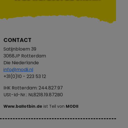
CONTACT
Satijnbloem 39
3068JP Rotterdam
Die Niederlande
info@modii.nl
+31(0)10 - 223 53 12
IHK Rotterdam: 244.827.97
USt-Id-Nr.: NL8218.19.872B0
Www.ballotbin.de
ist Teil von
MODII