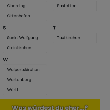
Oberding
Pastetten
Ottenhofen
S
T
Sankt Wolfgang
Taufkirchen
Steinkirchen
W
Walpertskirchen
Wartenberg
Wörth
Was würdest du eher...?