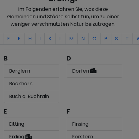
Im Folgenden erfahren Sie, was diese
Gemeinden und Städte selbst tun, um zu einer
weniger verschmutzten Natur beizutragen.
E
F
H
I
K
L
M
N
O
P
S
T
B
D
Berglern
Dorfen
Bockhorn
Buch a. Buchrain
E
F
Eitting
Finsing
Erding
Forstern