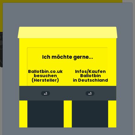
Ballotbin der Wahlurne
Aschenbecher
Home
Ich möchte gerne...
Ballotbin.co.uk
Infos/Kaufen
besuchen
Ballotbin
(Hersteller)
in Deutschland
Umwelt-, Natur- und
Klimaschutz in Erding
Zigaretten verursachen
große Umweltschäden in
Landkreis Erding