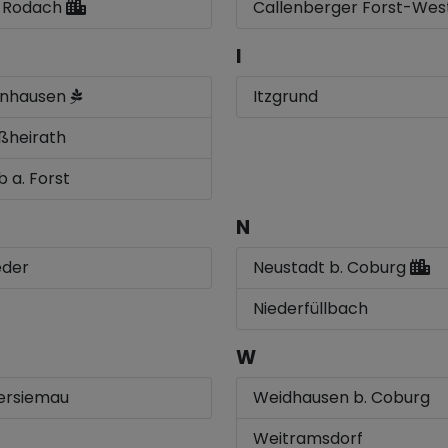
 Rodach
Callenberger Forst-We
I
lnhausen
Itzgrund
ßheirath
 a. Forst
N
der
Neustadt b. Coburg
Niederfüllbach
W
ersiemau
Weidhausen b. Coburg
Weitramsdorf