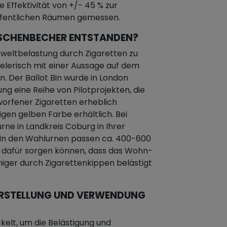
 Effektivität von +/- 45 % zur
ffentlichen Räumen gemessen.
N ASCHENBECHER ENTSTANDEN?
mweltbelastung durch Zigaretten zu
ielerisch mit einer Aussage auf dem
 Der Ballot Bin wurde in London
ung eine Reihe von Pilotprojekten, die
worfener Zigaretten erheblich
ligen gelben Farbe erhältlich. Bei
rne in Landkreis Coburg in Ihrer
 In den Wahlurnen passen ca. 400-600
h dafür sorgen können, dass das Wohn-
iger durch Zigarettenkippen belästigt
E ERSTELLUNG UND VERWENDUNG
kelt, um die Belästigung und