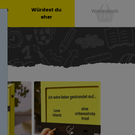
onen
Würdest du
Warenkorb
eher