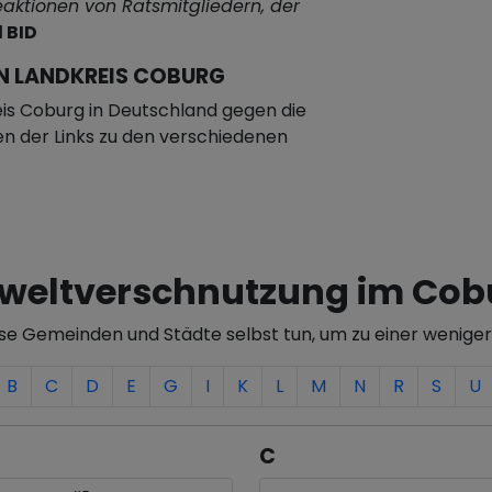
Reaktionen von Ratsmitgliedern, der
 BID
N LANDKREIS COBURG
is Coburg in Deutschland gegen die
nen der Links zu den verschiedenen
eltverschnutzung im Cob
ese Gemeinden und Städte selbst tun, um zu einer wenige
B
C
D
E
G
I
K
L
M
N
R
S
U
C