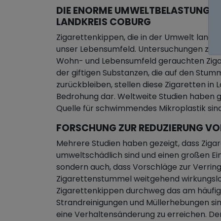
DIE ENORME UMWELTBELASTUNG D
LANDKREIS COBURG
Zigarettenkippen, die in der Umwelt landen
unser Lebensumfeld. Untersuchungen zeige
Wohn- und Lebensumfeld gerauchten Zigar
der giftigen Substanzen, die auf den Stum
zurückbleiben, stellen diese Zigaretten in
Bedrohung dar. Weltweite Studien haben ge
Quelle für schwimmendes Mikroplastik sind
FORSCHUNG ZUR REDUZIERUNG V
Mehrere Studien haben gezeigt, dass Ziga
umweltschädlich sind und einen großen Ei
sondern auch, dass Vorschläge zur Verri
Zigarettenstummel weitgehend wirkungslos
Zigarettenkippen durchweg das am häufi
Strandreinigungen und Müllerhebungen sind,
eine Verhaltensänderung zu erreichen. Der