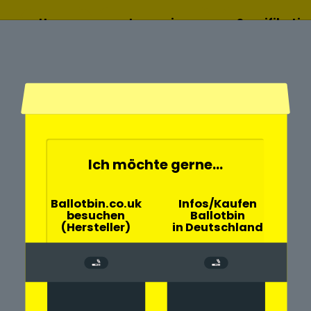
Home
Lesen sie
Spezifikati
mehr
Ich möchte gerne...
- und
Ballotbin.co.uk
Infos/Kaufen
besuchen
Ballotbin
Coburg
(Hersteller)
in Deutschland
chen große
andkreis Coburg