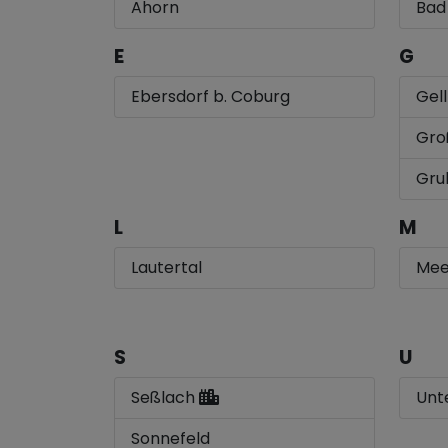
Ahorn
Bad
E
G
Ebersdorf b. Coburg
Gel
Gro
Grub
L
M
Lautertal
Mee
S
U
Seßlach
Unt
Sonnefeld