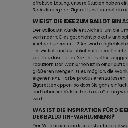
effektive Lösung, unsere Studien haben eine
Reduzierung von Zigarettenstummeln in ö
WIE IST DIE IDEE ZUM BALLOT BI
Der Ballot Bin wurde entwickelt, um die U
verhindern. Dies geschieht plakativ und sp
Aschenbecher und 2 Antwortmöglichkeiten.
entwickelt und durchlief vor seiner Einführ
zeigten, dass er die Anzahl achtlos wegge
reduziert. Der Wahlurnen ist in einer auffäl
größeren Mengen ist es möglich, die Wahlu
eigenen RAL-Farbe produzieren zu lassen.
Zigarettenkippen, so dass Sie ganz einfac
und Lebensumfeld in Landkreis Coburg wen
wird.
WAS IST DIE INSPIRATION FÜR DI
DES BALLOTIN-WAHLURNENS?
Der Wahlurnen wurde in erster Linie entwic