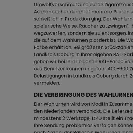
Umweltverschmutzung durch Zigarettenst
Aschenbecher durchlief mehrere Piloten u
schließlich in Produktion ging. Der Wahlur
spielerische Weise, Raucher zu „zwingen“, i
wegzuwerfen, sondern sie zu entsorgen, in
die auf dem Wahlurnen platziert ist. Die Wa
Farbe erhältlich. Bei größeren Stückzahlen
Landkreis Coburg in Ihrer eigenen RAL-Far
gehen wir bei Ihrer eigenen RAL-Farbe vo
aus. Benutzer können ungefähr 400-600 Z
Belästigungen in Landkreis Coburg durch 
vermeiden.
DIE VERBRINGUNG DES WAHLURNEN
Der Wahlurnen wird von Modii in Zusamme
den Niederlanden verschickt. Die Lieferze
mindestens 2 Werktage, DPD stellt ein Tra
Ihre Sendung problemlos verfolgen könne
nach Anzahl der Ballotbin Wahlurnen läng