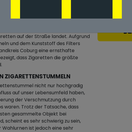
URCH ZIGARETTENSTUMMEL IN
, haben einen großen Einfluss auf
n, dass ein Großteil der in unserem
Ba
etten auf der Straße landet. Aufgrund
meln und dem Kunststoff des Filters
 Landkreis Coburg eine ernsthafte
zeigt, dass Zigaretten die größte
.
ON ZIGARETTENSTUMMELN
rettenstummel nicht nur hochgradig
nfluss auf unser Lebensumfeld haben,
ngerung der Verschmutzung durch
 waren. Trotz der Tatsache, dass
gsten gesammelte Objekt bei
 scheint es sehr schwierig zu sein,
 Wahlurnen ist jedoch eine sehr