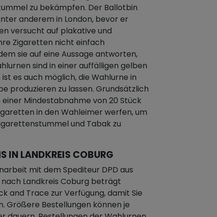
ummel zu bekämpfen. Der Ballotbin
nter anderem in London, bevor er
nen versucht auf plakative und
hre Zigaretten nicht einfach
dem sie auf eine Aussage antworten,
hlurnen sind in einer auffälligen gelben
 ist es auch möglich, die Wahlurne in
be produzieren zu lassen. Grundsätzlich
n einer Mindestabnahme von 20 Stück
igaretten in den Wahleimer werfen, um
Zigarettenstummel und Tabak zu
S IN LANDKREIS COBURG
narbeit mit dem Spediteur DPD aus
it nach Landkreis Coburg beträgt
ck and Trace zur Verfügung, damit Sie
n. Größere Bestellungen können je
er dauern, Bestellungen der Wahlurnen