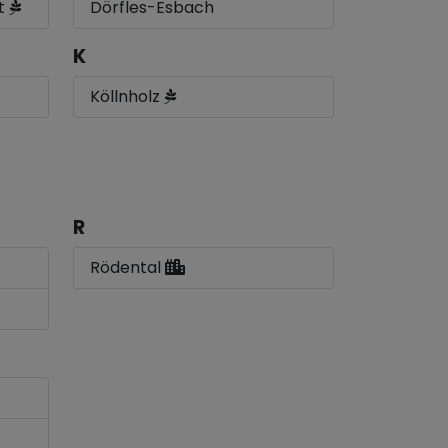
st
Dörfles-Esbach
K
Köllnholz
R
Rödental