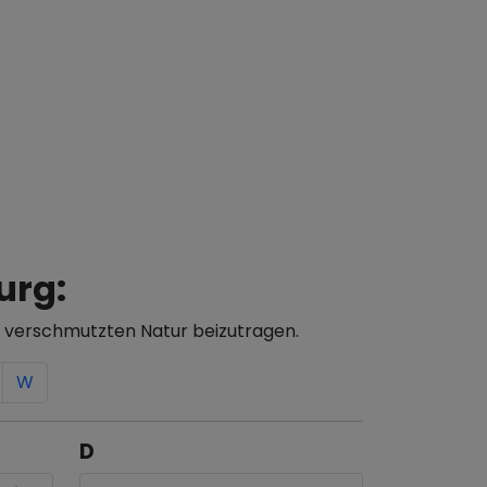
urg:
r verschmutzten Natur beizutragen.
W
D