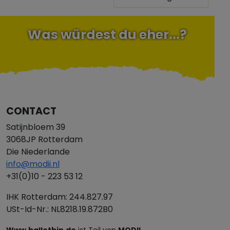
Was würdest du eher...?
CONTACT
Satijnbloem 39
3068JP Rotterdam
Die Niederlande
info@modii.nl
+31(0)10 - 223 53 12
IHK Rotterdam: 244.827.97
USt-Id-Nr.: NL8218.19.872B0
Www.ballotbin.de
ist Teil von
MODII