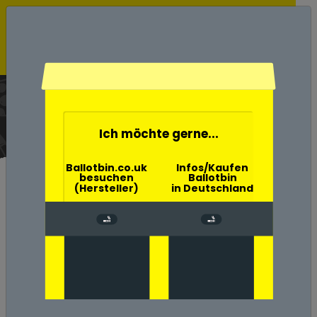
Ballotbin der Wahlurne
Aschenbecher
Home
Ich möchte gerne...
Ballotbin.co.uk
Infos/Kaufen
besuchen
Ballotbin
(Hersteller)
in Deutschland
Umwelt-, Natur- und
Klimaschutz in Bayreuth
Zigaretten verursachen große
Umweltschäden in Landkreis
Bayreuth