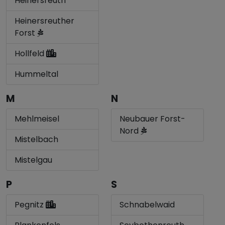
Heinersreuth
Heinersreuther
Forst
Hollfeld
Hummeltal
M
N
Mehlmeisel
Neubauer Forst-
Nord
Mistelbach
Mistelgau
P
S
Pegnitz
Schnabelwaid