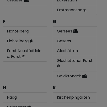
Creußen
Eckersdorf
Emtmannsberg
F
G
Fichtelberg
Gefrees
Fichtelberg
Gesees
Forst Neustädtlein
Glashütten
a. Forst
Glashüttener Forst
Goldkronach
H
K
Haag
Kirchenpingarten