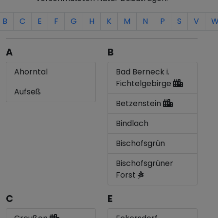
B
C
E
F
G
H
K
M
N
P
S
V
A
B
Ahorntal
Bad Berneck i.
Fichtelgebirge
Aufseß
Betzenstein
Bindlach
Bischofsgrün
Bischofsgrüner
Forst
C
E