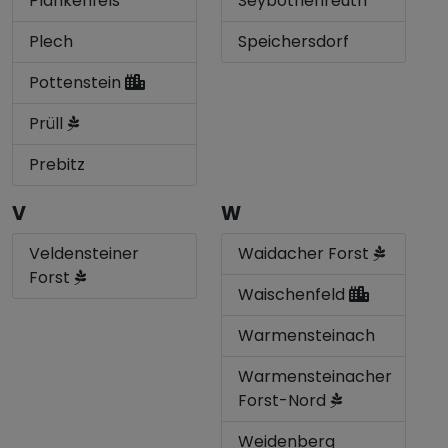
Plankenfels
Seybothenreuth
Plech
Speichersdorf
Pottenstein
Prüll
Prebitz
V
W
Veldensteiner
Waidacher Forst
Forst
Waischenfeld
Warmensteinach
Warmensteinacher
Forst-Nord
Weidenberg