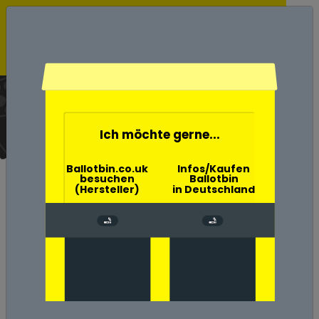
Ballotbin der Wahlurne
Aschenbecher
Home
Ich möchte gerne...
Ballotbin.co.uk
Infos/Kaufen
besuchen
Ballotbin
(Hersteller)
in Deutschland
ANPASSBARE FRAGEN ODER
INDIVIDUELLE AUFKLEBER FÜR DIE
WAHLURNE IN LANDKREIS LEIPZIG
Die Ballot Bin-Fragen können auf verschiedene
Weise gestaltet werden. Zum Beispiel ist der
Ballot Bin mit einem nicht wasserfesten Marker
ausgestattet, mit dem Sie Ihre Fragen stellen