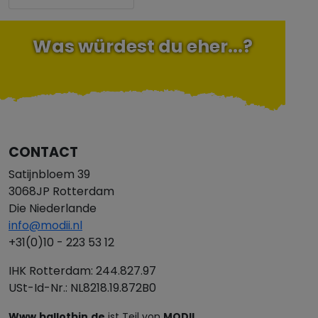
Was würdest du eher...?
CONTACT
Satijnbloem 39
3068JP Rotterdam
Die Niederlande
info@modii.nl
+31(0)10 - 223 53 12
IHK Rotterdam: 244.827.97
USt-Id-Nr.: NL8218.19.872B0
Www.ballotbin.de
ist Teil von
MODII