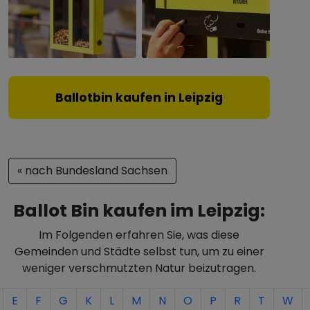
Ballotbin kaufen in Leipzig
« nach Bundesland Sachsen
Ballot Bin kaufen im Leipzig:
Im Folgenden erfahren Sie, was diese
Gemeinden und Städte selbst tun, um zu einer
weniger verschmutzten Natur beizutragen.
E
F
G
K
L
M
N
O
P
R
T
W