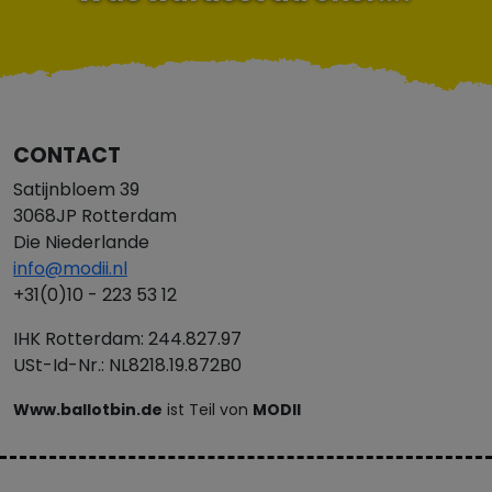
CONTACT
Satijnbloem 39
3068JP Rotterdam
Die Niederlande
info@modii.nl
+31(0)10 - 223 53 12
IHK Rotterdam: 244.827.97
USt-Id-Nr.: NL8218.19.872B0
Www.ballotbin.de
ist Teil von
MODII