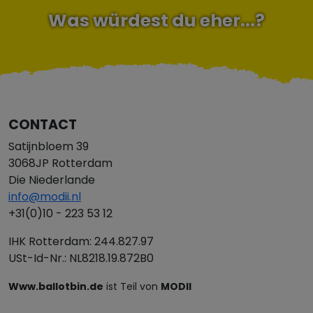
Was würdest du eher...?
CONTACT
Satijnbloem 39
3068JP Rotterdam
Die Niederlande
info@modii.nl
+31(0)10 - 223 53 12
IHK Rotterdam: 244.827.97
USt-Id-Nr.: NL8218.19.872B0
Www.ballotbin.de
ist Teil von
MODII