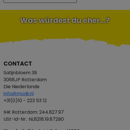
Was würdest du eher...?
CONTACT
Satijnbloem 39
3068JP Rotterdam
Die Niederlande
info@modii.nl
+31(0)10 - 223 53 12
IHK Rotterdam: 244.827.97
USt-Id-Nr.: NL8218.19.872B0