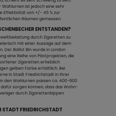
 scheint es sehr schwierig zu sein,
 Wahlurnen ist jedoch eine sehr
 Effektivität von +/- 45 % zur
ffentlichen Räumen gemessen.
N ASCHENBECHER ENTSTANDEN?
mweltbelastung durch Zigaretten zu
ielerisch mit einer Aussage auf dem
 Der Ballot Bin wurde in London
ung eine Reihe von Pilotprojekten, die
worfener Zigaretten erheblich
ligen gelben Farbe erhältlich. Bei
ne in Stadt Friedrichstadt in Ihrer
 In den Wahlurnen passen ca. 400-600
h dafür sorgen können, dass das Wohn-
 weniger durch Zigarettenkippen
 STADT FRIEDRICHSTADT