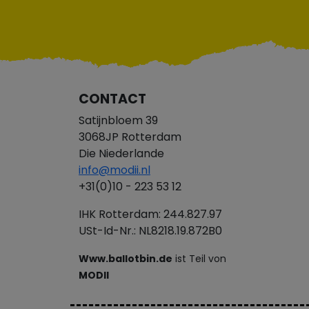
CONTACT
Satijnbloem 39
3068JP Rotterdam
Die Niederlande
info@modii.nl
+31(0)10 - 223 53 12
IHK Rotterdam: 244.827.97
USt-Id-Nr.: NL8218.19.872B0
Www.ballotbin.de
ist Teil von
MODII