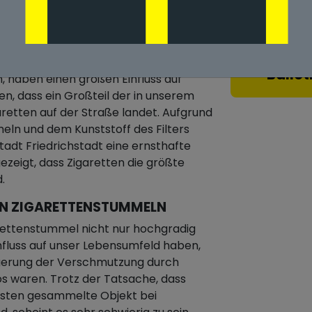
URCH ZIGARETTENSTUMMEL IN
Ballot
, haben einen großen Einfluss auf
n, dass ein Großteil der in unserem
etten auf der Straße landet. Aufgrund
meln und dem Kunststoff des Filters
Stadt Friedrichstadt eine ernsthafte
zeigt, dass Zigaretten die größte
.
ON ZIGARETTENSTUMMELN
rettenstummel nicht nur hochgradig
nfluss auf unser Lebensumfeld haben,
ngerung der Verschmutzung durch
 waren. Trotz der Tatsache, dass
gsten gesammelte Objekt bei