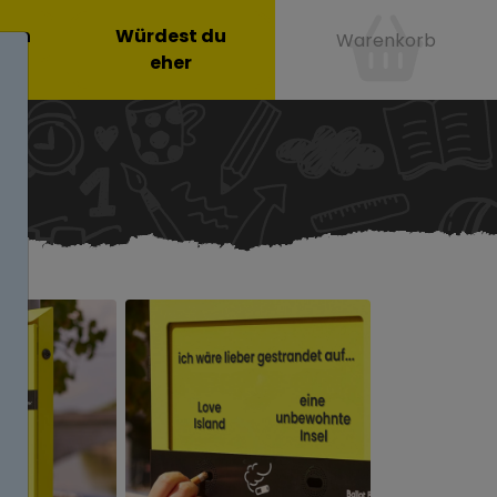
onen
Würdest du
Warenkorb
eher