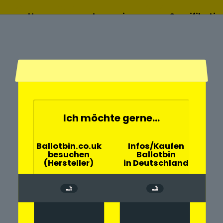
Home
Lesen sie
Spezifikati
mehr
Ich möchte gerne...
- und
Ballotbin.co.uk
Infos/Kaufen
besuchen
Ballotbin
riedrichstadt
(Hersteller)
in Deutschland
chen große
tadt