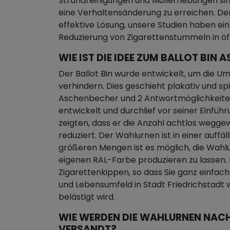
Strandreinigungen und Müllerhebungen sind,
eine Verhaltensänderung zu erreichen. Der
effektive Lösung, unsere Studien haben eine
Reduzierung von Zigarettenstummeln in ö
WIE IST DIE IDEE ZUM BALLOT BI
Der Ballot Bin wurde entwickelt, um die U
verhindern. Dies geschieht plakativ und sp
Aschenbecher und 2 Antwortmöglichkeiten.
entwickelt und durchlief vor seiner Einführ
zeigten, dass er die Anzahl achtlos wegge
reduziert. Der Wahlurnen ist in einer auffäl
größeren Mengen ist es möglich, die Wahlur
eigenen RAL-Farbe produzieren zu lassen.
Zigarettenkippen, so dass Sie ganz einfac
und Lebensumfeld in Stadt Friedrichstadt
belästigt wird.
WIE WERDEN DIE WAHLURNEN NACH
VERSANDT?