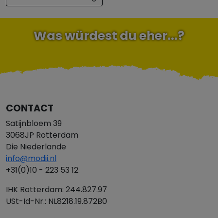
Was würdest du eher...?
CONTACT
Satijnbloem 39
3068JP Rotterdam
Die Niederlande
info@modii.nl
+31(0)10 - 223 53 12
IHK Rotterdam: 244.827.97
USt-Id-Nr.: NL8218.19.872B0