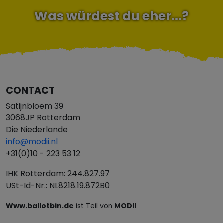
Was würdest du eher...?
CONTACT
Satijnbloem 39
3068JP Rotterdam
Die Niederlande
info@modii.nl
+31(0)10 - 223 53 12
IHK Rotterdam: 244.827.97
USt-Id-Nr.: NL8218.19.872B0
Www.ballotbin.de
ist Teil von
MODII