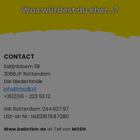
Was würdest du eher...?
CONTACT
Satijnbloem 39
3068JP Rotterdam
Die Niederlande
info@modii.nl
+31(0)10 - 223 53 12
IHK Rotterdam: 244.827.97
USt-Id-Nr.: NL8218.19.872B0
Www.ballotbin.de
ist Teil von
MODII