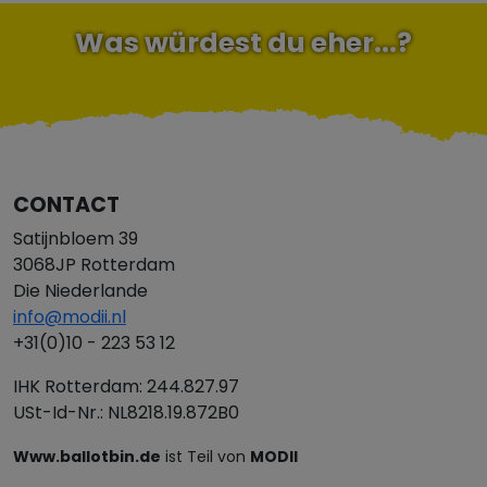
Was würdest du eher...?
CONTACT
Satijnbloem 39
3068JP Rotterdam
Die Niederlande
info@modii.nl
+31(0)10 - 223 53 12
IHK Rotterdam: 244.827.97
USt-Id-Nr.: NL8218.19.872B0
Www.ballotbin.de
ist Teil von
MODII