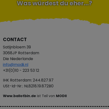
Was würdest du eher...?
CONTACT
Satijnbloem 39
3068JP Rotterdam
Die Niederlande
info@modii.nl
+31(0)10 - 223 53 12
IHK Rotterdam: 244.827.97
USt-Id-Nr.: NL8218.19.872B0
Www.ballotbin.de
ist Teil von
MODII