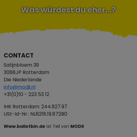
Was würdest du eher...?
CONTACT
Satijnbloem 39
3068JP Rotterdam
Die Niederlande
info@modii.nl
+31(0)10 - 223 53 12
IHK Rotterdam: 244.827.97
USt-Id-Nr.: NL8218.19.872B0
Www.ballotbin.de
ist Teil von
MODII