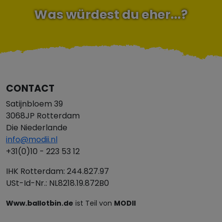
Was würdest du eher...?
CONTACT
Satijnbloem 39
3068JP Rotterdam
Die Niederlande
info@modii.nl
+31(0)10 - 223 53 12
IHK Rotterdam: 244.827.97
USt-Id-Nr.: NL8218.19.872B0
Www.ballotbin.de
ist Teil von
MODII