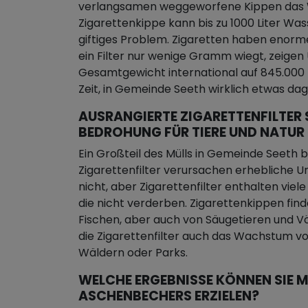
verlangsamen weggeworfene Kippen das W
Zigarettenkippe kann bis zu 1000 Liter Wa
giftiges Problem. Zigaretten haben enorm
ein Filter nur wenige Gramm wiegt, zeige
Gesamtgewicht international auf 845.000 Ki
Zeit, in Gemeinde Seeth wirklich etwas d
AUSRANGIERTE ZIGARETTENFILTER 
BEDROHUNG FÜR TIERE UND NATUR
Ein Großteil des Mülls in Gemeinde Seeth 
Zigarettenfilter verursachen erhebliche Um
nicht, aber Zigarettenfilter enthalten viel
die nicht verderben. Zigarettenkippen fin
Fischen, aber auch von Säugetieren und V
die Zigarettenfilter auch das Wachstum vo
Wäldern oder Parks.
WELCHE ERGEBNISSE KÖNNEN SIE M
ASCHENBECHERS ERZIELEN?