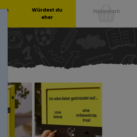
onen
Würdest du
Warenkorb
eher