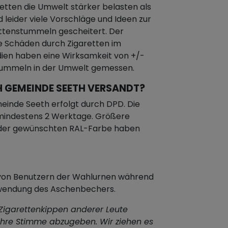
etten die Umwelt stärker belasten als
d leider viele Vorschläge und Ideen zur
ttenstummeln gescheitert. Der
e Schäden durch Zigaretten im
dien haben eine Wirksamkeit von +/-
stummeln in der Umwelt gemessen.
 GEMEINDE SEETH VERSANDT?
inde Seeth erfolgt durch DPD. Die
 mindestens 2 Werktage. Größere
n der gewünschten RAL-Farbe haben
n von Benutzern der Wahlurnen während
rwendung des Aschenbechers.
 Zigarettenkippen anderer Leute
 ihre Stimme abzugeben. Wir ziehen es