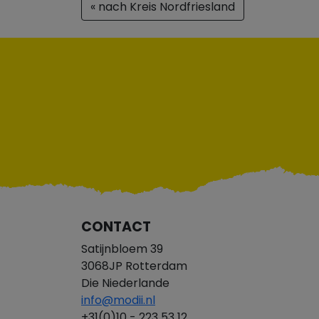
« nach Kreis Nordfriesland
CONTACT
Satijnbloem 39
3068JP Rotterdam
Die Niederlande
info@modii.nl
+31(0)10 - 223 53 12