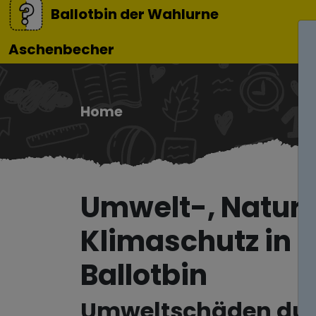
Ballotbin der Wahlurne
Aschenbecher
Home
Umwelt-, Natur
Klimaschutz in S
Ballotbin
Umweltschäden du