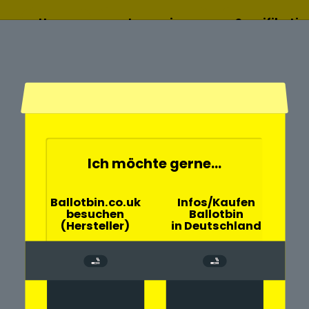
Home
Lesen sie
Spezifikati
mehr
Ich möchte gerne...
- und
Ballotbin.co.uk
Infos/Kaufen
besuchen
Ballotbin
eeth mit der
(Hersteller)
in Deutschland
rch