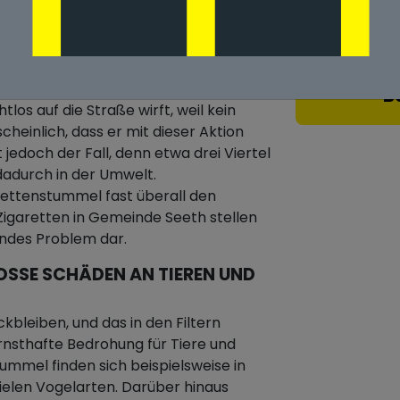
n Gemeinde Seeth
SSES UMWELTPROBLEM IN G
B
os auf die Straße wirft, weil kein
heinlich, dass er mit dieser Aktion
 jedoch der Fall, denn etwa drei Viertel
adurch in der Umwelt.
ettenstummel fast überall den
 Zigaretten in Gemeinde Seeth stellen
endes Problem dar.
SE SCHÄDEN AN TIEREN UND D
ckbleiben, und das in den Filtern
rnsthafte Bedrohung für Tiere und
ummel finden sich beispielsweise in
ielen Vogelarten. Darüber hinaus