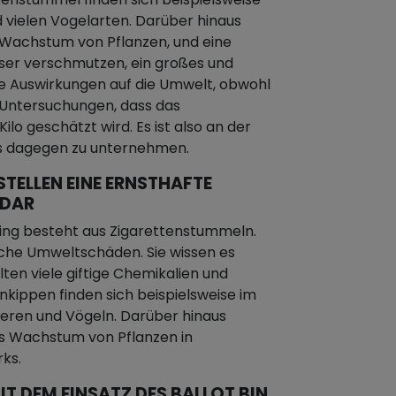
 vielen Vogelarten. Darüber hinaus
achstum von Pflanzen, und eine
sser verschmutzen, ein großes und
e Auswirkungen auf die Umwelt, obwohl
n Untersuchungen, dass das
lo geschätzt wird. Es ist also an der
as dagegen zu unternehmen.
STELLEN EINE ERNSTHAFTE
 DAR
sing besteht aus Zigarettenstummeln.
iche Umweltschäden. Sie wissen es
alten viele giftige Chemikalien und
enkippen finden sich beispielsweise im
eren und Vögeln. Darüber hinaus
as Wachstum von Pflanzen in
ks.
IT DEM EINSATZ DES BALLOT BIN