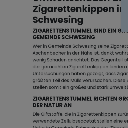
Zigarettenkippen i
Schwesing
ZIGARETTENSTUMMEL SIND EIN GRO
EMEINDE SCHWESING
Wer in Gemeinde Schwesing seine Zigarette 
Aschenbecher in der Nähe ist, denkt wahrsc
wenig Schaden anrichtet. Das Gegenteil ist
der gerauchten Zigarettenkippen landen d
Untersuchungen haben gezeigt, dass Zigar
größten Teil des Mülls verursachen. Diese
stellen somit ein großes und stark umwel
ZIGARETTENSTUMMEL RICHTEN GROS
ER NATUR AN
Die Giftstoffe, die in Zigarettenkippen zurü
verwendete Zelluloseacetat stellen eine e
Natur in Gemeinde Schwesing dar. Zigaret