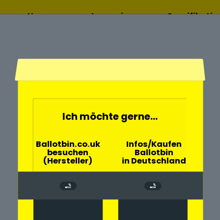
Home
Lesen sie
Spezifikati
mehr
Ich möchte gerne...
- und
Ballotbin.co.uk
Infos/Kaufen
besuchen
Ballotbin
Schwesing mit
(Hersteller)
in Deutschland
rch