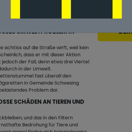
n Gemeinde
Ball
SSES UMWELTPROBLEM IN G
achtlos auf die Straße wirft, weil kein
heinlich, dass er mit dieser Aktion
 jedoch der Fall, denn etwa drei Viertel
adurch in der Umwelt.
ettenstummel fast überall den
 Zigaretten in Gemeinde Schwesing
tbelastendes Problem dar.
SE SCHÄDEN AN TIEREN UND D
ckbleiben, und das in den Filtern
rnsthafte Bedrohung für Tiere und
tenstummel finden sich beispielsweise