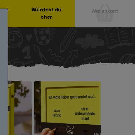
onen
Würdest du
Warenkorb
eher