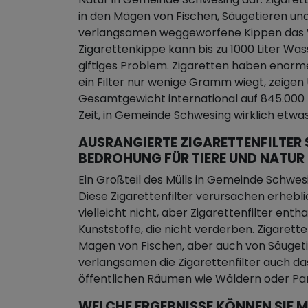
in den Mägen von Fischen, Säugetieren und
verlangsamen weggeworfene Kippen das W
Zigarettenkippe kann bis zu 1000 Liter Wa
giftiges Problem. Zigaretten haben enorm
ein Filter nur wenige Gramm wiegt, zeige
Gesamtgewicht international auf 845.000 Ki
Zeit, in Gemeinde Schwesing wirklich etw
AUSRANGIERTE ZIGARETTENFILTER 
BEDROHUNG FÜR TIERE UND NATUR
Ein Großteil des Mülls in Gemeinde Schwe
Diese Zigarettenfilter verursachen erhebl
vielleicht nicht, aber Zigarettenfilter enth
Kunststoffe, die nicht verderben. Zigarett
Magen von Fischen, aber auch von Säugeti
verlangsamen die Zigarettenfilter auch d
öffentlichen Räumen wie Wäldern oder Par
WELCHE ERGEBNISSE KÖNNEN SIE M