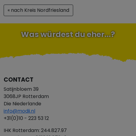
« nach Kreis Nordfriesland
Was würdest du eher...?
CONTACT
Satijnbloem 39
3068JP Rotterdam
Die Niederlande
info@modii.nl
+31(0)10 - 223 53 12
IHK Rotterdam: 244.827.97