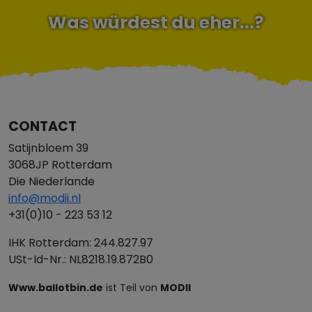
Was würdest du eher...?
CONTACT
Satijnbloem 39
3068JP Rotterdam
Die Niederlande
info@modii.nl
+31(0)10 - 223 53 12
IHK Rotterdam: 244.827.97
USt-Id-Nr.: NL8218.19.872B0
Www.ballotbin.de
ist Teil von
MODII