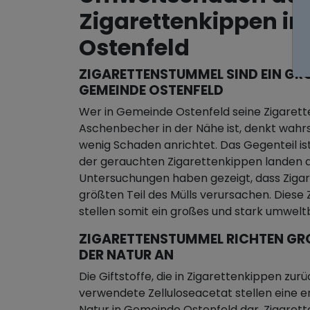
Zigarettenkippen i
Ostenfeld
ZIGARETTENSTUMMEL SIND EIN GRO
EMEINDE OSTENFELD
Wer in Gemeinde Ostenfeld seine Zigarette 
Aschenbecher in der Nähe ist, denkt wahrsc
wenig Schaden anrichtet. Das Gegenteil ist
der gerauchten Zigarettenkippen landen d
Untersuchungen haben gezeigt, dass Zigar
größten Teil des Mülls verursachen. Diese
stellen somit ein großes und stark umwel
ZIGARETTENSTUMMEL RICHTEN GROS
ER NATUR AN
Die Giftstoffe, die in Zigarettenkippen zurü
verwendete Zelluloseacetat stellen eine e
Natur in Gemeinde Ostenfeld dar. Zigarett