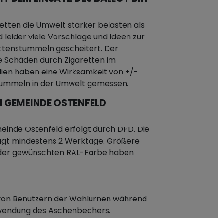
etten die Umwelt stärker belasten als
d leider viele Vorschläge und Ideen zur
ttenstummeln gescheitert. Der
e Schäden durch Zigaretten im
dien haben eine Wirksamkeit von +/-
stummeln in der Umwelt gemessen.
 GEMEINDE OSTENFELD
inde Ostenfeld erfolgt durch DPD. Die
rägt mindestens 2 Werktage. Größere
n der gewünschten RAL-Farbe haben
n von Benutzern der Wahlurnen während
rwendung des Aschenbechers.