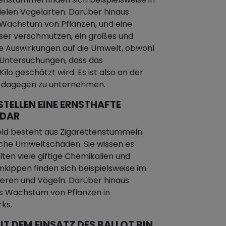
ielen Vogelarten. Darüber hinaus
achstum von Pflanzen, und eine
sser verschmutzen, ein großes und
e Auswirkungen auf die Umwelt, obwohl
n Untersuchungen, dass das
lo geschätzt wird. Es ist also an der
as dagegen zu unternehmen.
STELLEN EINE ERNSTHAFTE
 DAR
eld besteht aus Zigarettenstummeln.
iche Umweltschäden. Sie wissen es
alten viele giftige Chemikalien und
enkippen finden sich beispielsweise im
eren und Vögeln. Darüber hinaus
as Wachstum von Pflanzen in
ks.
IT DEM EINSATZ DES BALLOT BIN