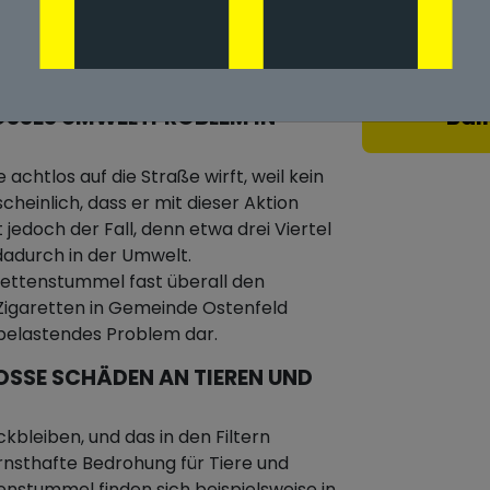
n Gemeinde
Bal
SSES UMWELTPROBLEM IN G
achtlos auf die Straße wirft, weil kein
heinlich, dass er mit dieser Aktion
 jedoch der Fall, denn etwa drei Viertel
adurch in der Umwelt.
ettenstummel fast überall den
 Zigaretten in Gemeinde Ostenfeld
tbelastendes Problem dar.
SE SCHÄDEN AN TIEREN UND D
ckbleiben, und das in den Filtern
rnsthafte Bedrohung für Tiere und
enstummel finden sich beispielsweise in