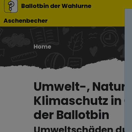
Ballotbin der Wahlurne
Aschenbecher
Home
Umwelt-, Natur
Klimaschutz in O
der Ballotbin
Umweltschäden du