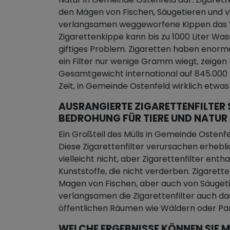
den Mägen von Fischen, Säugetieren und v
verlangsamen weggeworfene Kippen das W
Zigarettenkippe kann bis zu 1000 Liter Wa
giftiges Problem. Zigaretten haben enorm
ein Filter nur wenige Gramm wiegt, zeige
Gesamtgewicht international auf 845.000 Ki
Zeit, in Gemeinde Ostenfeld wirklich etw
AUSRANGIERTE ZIGARETTENFILTER 
BEDROHUNG FÜR TIERE UND NATUR
Ein Großteil des Mülls in Gemeinde Ostenf
Diese Zigarettenfilter verursachen erhebl
vielleicht nicht, aber Zigarettenfilter enth
Kunststoffe, die nicht verderben. Zigarett
Magen von Fischen, aber auch von Säugeti
verlangsamen die Zigarettenfilter auch d
öffentlichen Räumen wie Wäldern oder Par
WELCHE ERGEBNISSE KÖNNEN SIE M