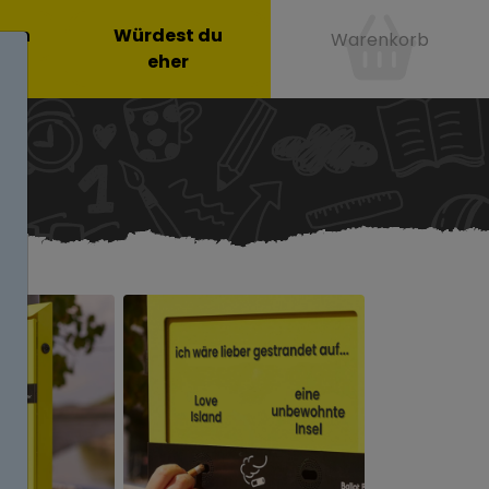
onen
Würdest du
Warenkorb
eher