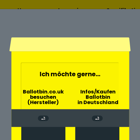
Home
Lesen sie
Spezifikati
mehr
Ich möchte gerne...
- und
Ballotbin.co.uk
Infos/Kaufen
besuchen
Ballotbin
stenfeld mit
(Hersteller)
in Deutschland
rch