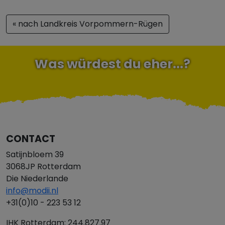
« nach Landkreis Vorpommern-Rügen
Was würdest du eher...?
CONTACT
Satijnbloem 39
3068JP Rotterdam
Die Niederlande
info@modii.nl
+31(0)10 - 223 53 12
IHK Rotterdam: 244.827.97