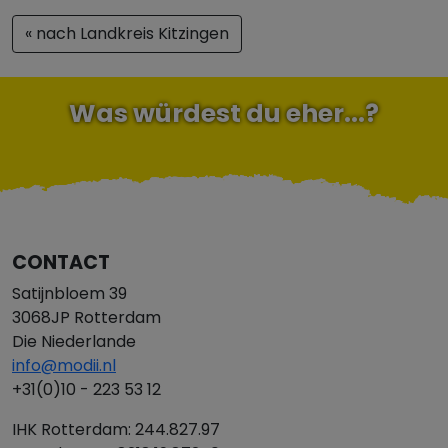
« nach Landkreis Kitzingen
Was würdest du eher...?
CONTACT
Satijnbloem 39
3068JP Rotterdam
Die Niederlande
info@modii.nl
+31(0)10 - 223 53 12
IHK Rotterdam: 244.827.97