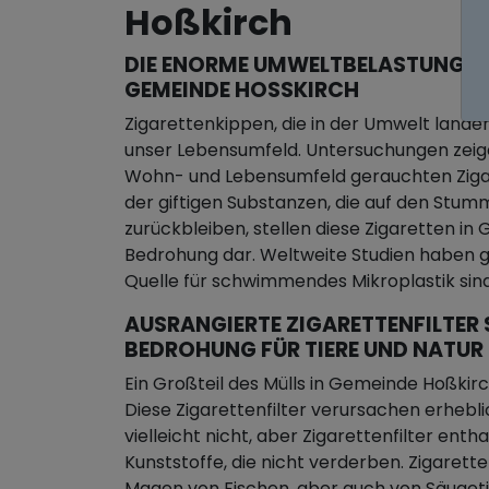
Hoßkirch
DIE ENORME UMWELTBELASTUNG D
GEMEINDE HOSSKIRCH
Zigarettenkippen, die in der Umwelt landen
unser Lebensumfeld. Untersuchungen zeige
Wohn- und Lebensumfeld gerauchten Zigar
der giftigen Substanzen, die auf den Stum
zurückbleiben, stellen diese Zigaretten i
Bedrohung dar. Weltweite Studien haben ge
Quelle für schwimmendes Mikroplastik sind
AUSRANGIERTE ZIGARETTENFILTER 
BEDROHUNG FÜR TIERE UND NATUR
Ein Großteil des Mülls in Gemeinde Hoßki
Diese Zigarettenfilter verursachen erhebl
vielleicht nicht, aber Zigarettenfilter enth
Kunststoffe, die nicht verderben. Zigarett
Magen von Fischen, aber auch von Säugeti