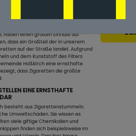
URCH ZIGARETTENSTUMMEL IN
Bal
, haben einen großen Einfluss auf
n, dass ein Großteil der in unserem
etten auf der Straße landet. Aufgrund
meln und dem Kunststoff des Filters
n Gemeinde Hoßkirch eine ernsthafte
zeigt, dass Zigaretten die größte
.
STELLEN EINE ERNSTHAFTE
 DAR
rch besteht aus Zigarettenstummeln.
iche Umweltschäden. Sie wissen es
alten viele giftige Chemikalien und
enkippen finden sich beispielsweise im
eren und Vögeln. Darüber hinaus