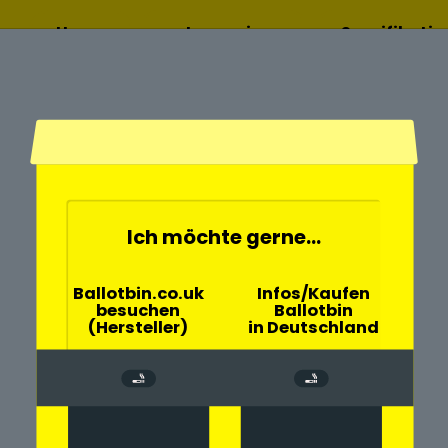
Home
Lesen sie
Spezifikati
mehr
Ich möchte gerne...
- und
Ballotbin.co.uk
Infos/Kaufen
besuchen
Ballotbin
Hoßkirch
(Hersteller)
in Deutschland
chen große
Gemeinde