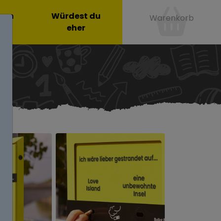
onen
Würdest du
Warenkorb
eher