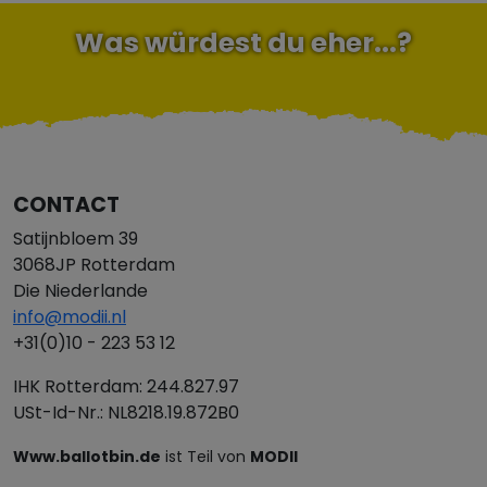
Was würdest du eher...?
CONTACT
Satijnbloem 39
3068JP Rotterdam
Die Niederlande
info@modii.nl
+31(0)10 - 223 53 12
IHK Rotterdam: 244.827.97
USt-Id-Nr.: NL8218.19.872B0
Www.ballotbin.de
ist Teil von
MODII