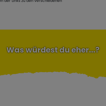
nen der Links zu den verschiedenen
Was würdest du eher...?