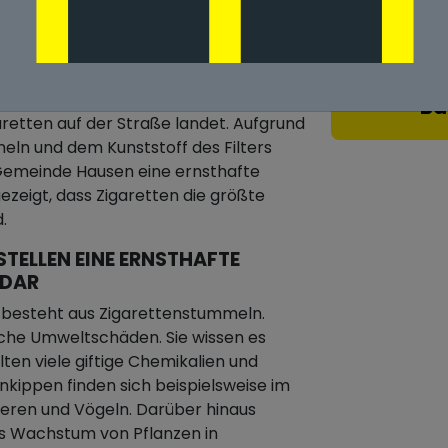
URCH ZIGARETTENSTUMMEL IN
, haben einen großen Einfluss auf
n, dass ein Großteil der in unserem
Ba
etten auf der Straße landet. Aufgrund
meln und dem Kunststoff des Filters
n Gemeinde Hausen eine ernsthafte
zeigt, dass Zigaretten die größte
.
STELLEN EINE ERNSTHAFTE
 DAR
n besteht aus Zigarettenstummeln.
iche Umweltschäden. Sie wissen es
alten viele giftige Chemikalien und
enkippen finden sich beispielsweise im
eren und Vögeln. Darüber hinaus
as Wachstum von Pflanzen in