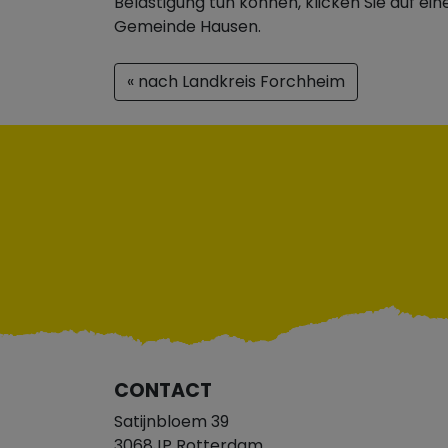
Belästigung tun können, klicken Sie auf ei
Gemeinde Hausen.
« nach Landkreis Forchheim
CONTACT
Satijnbloem 39
3068JP Rotterdam