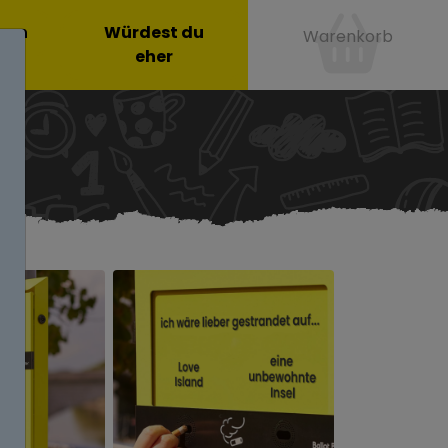
onen
Würdest du
Warenkorb
eher