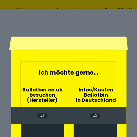
Home
Lesen sie
Spezifikati
mehr
Ich möchte gerne...
- und
Ballotbin.co.uk
Infos/Kaufen
besuchen
Ballotbin
Hausen
(Hersteller)
in Deutschland
chen große
Gemeinde Hausen