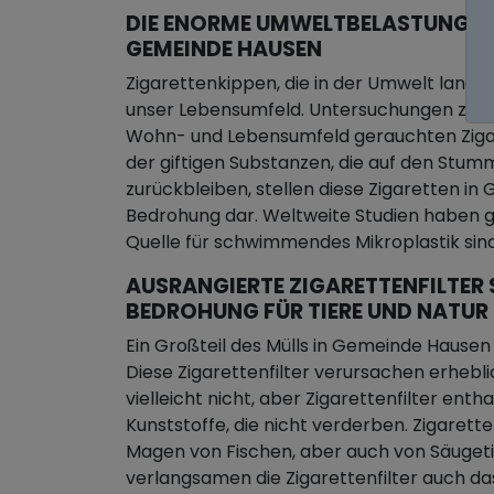
DIE ENORME UMWELTBELASTUNG D
GEMEINDE HAUSEN
Zigarettenkippen, die in der Umwelt landen
unser Lebensumfeld. Untersuchungen zeige
Wohn- und Lebensumfeld gerauchten Zigar
der giftigen Substanzen, die auf den Stum
zurückbleiben, stellen diese Zigaretten i
Bedrohung dar. Weltweite Studien haben ge
Quelle für schwimmendes Mikroplastik sind
AUSRANGIERTE ZIGARETTENFILTER 
BEDROHUNG FÜR TIERE UND NATUR
Ein Großteil des Mülls in Gemeinde Hause
Diese Zigarettenfilter verursachen erhebl
vielleicht nicht, aber Zigarettenfilter enth
Kunststoffe, die nicht verderben. Zigarett
Magen von Fischen, aber auch von Säugeti
verlangsamen die Zigarettenfilter auch d