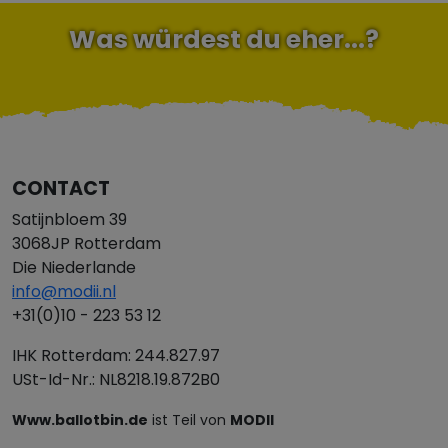
Was würdest du eher...?
CONTACT
Satijnbloem 39
3068JP Rotterdam
Die Niederlande
info@modii.nl
+31(0)10 - 223 53 12
IHK Rotterdam: 244.827.97
USt-Id-Nr.: NL8218.19.872B0
Www.ballotbin.de
ist Teil von
MODII