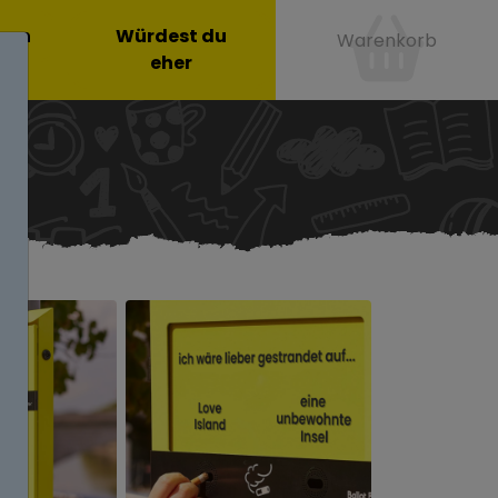
onen
Würdest du
Warenkorb
eher