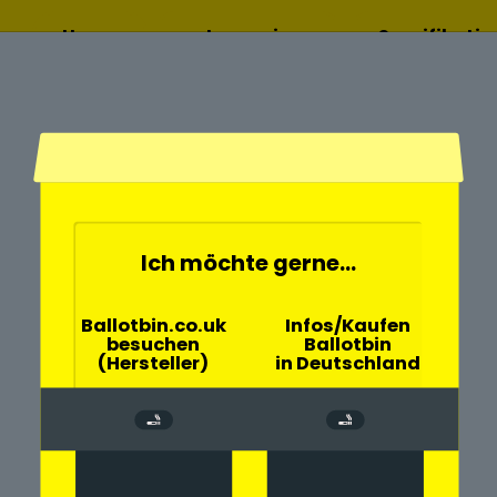
Home
Lesen sie
Spezifikati
mehr
Ich möchte gerne...
- und
Ballotbin.co.uk
Infos/Kaufen
besuchen
Ballotbin
allig Hooge mit
(Hersteller)
in Deutschland
rch