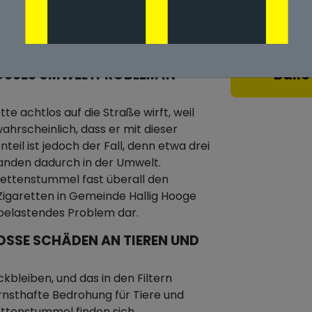
 Gemeinde Hallig
Ballo
SSES UMWELTPROBLEM IN G
e achtlos auf die Straße wirft, weil
ahrscheinlich, dass er mit dieser
eil ist jedoch der Fall, denn etwa drei
landen dadurch in der Umwelt.
ettenstummel fast überall den
 Zigaretten in Gemeinde Hallig Hooge
tbelastendes Problem dar.
SE SCHÄDEN AN TIEREN UND D
ckbleiben, und das in den Filtern
rnsthafte Bedrohung für Tiere und
ettenstummel finden sich