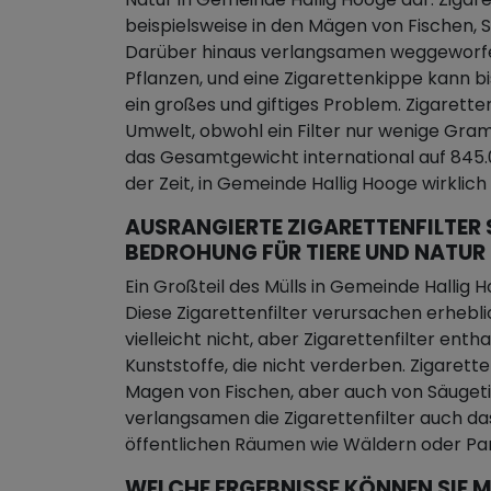
beispielsweise in den Mägen von Fischen, 
Darüber hinaus verlangsamen weggeworf
Pflanzen, und eine Zigarettenkippe kann b
ein großes und giftiges Problem. Zigaret
Umwelt, obwohl ein Filter nur wenige Gra
das Gesamtgewicht international auf 845.00
der Zeit, in Gemeinde Hallig Hooge wirkli
AUSRANGIERTE ZIGARETTENFILTER 
BEDROHUNG FÜR TIERE UND NATUR
Ein Großteil des Mülls in Gemeinde Hallig
Diese Zigarettenfilter verursachen erhebl
vielleicht nicht, aber Zigarettenfilter enth
Kunststoffe, die nicht verderben. Zigarett
Magen von Fischen, aber auch von Säugeti
verlangsamen die Zigarettenfilter auch d
öffentlichen Räumen wie Wäldern oder Par
WELCHE ERGEBNISSE KÖNNEN SIE M