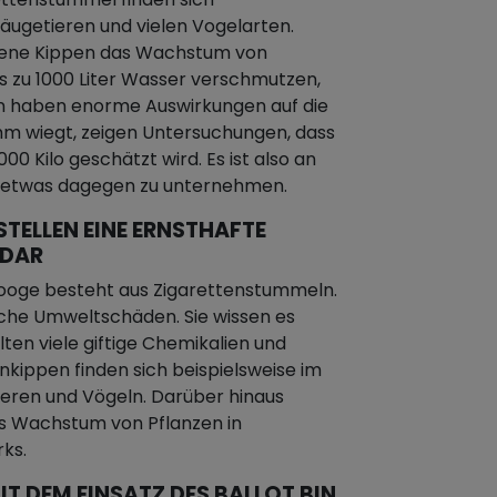
Säugetieren und vielen Vogelarten.
ene Kippen das Wachstum von
is zu 1000 Liter Wasser verschmutzen,
ten haben enorme Auswirkungen auf die
mm wiegt, zeigen Untersuchungen, dass
0 Kilo geschätzt wird. Es ist also an
ch etwas dagegen zu unternehmen.
STELLEN EINE ERNSTHAFTE
 DAR
 Hooge besteht aus Zigarettenstummeln.
iche Umweltschäden. Sie wissen es
alten viele giftige Chemikalien und
enkippen finden sich beispielsweise im
eren und Vögeln. Darüber hinaus
as Wachstum von Pflanzen in
ks.
IT DEM EINSATZ DES BALLOT BIN