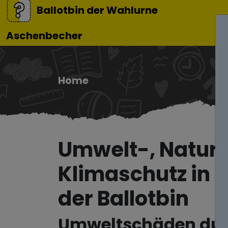
Ballotbin der Wahlurne
Aschenbecher
Home
Umwelt-, Natur
Klimaschutz in H
der Ballotbin
Umweltschäden du