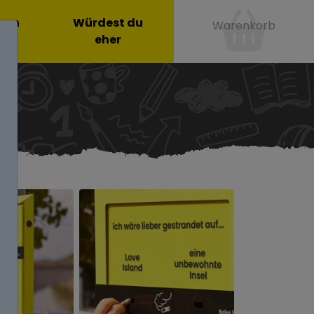
onen
Würdest du
Warenkorb
eher