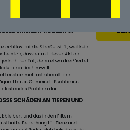
n Gemeinde
Ball
SSES UMWELTPROBLEM IN G
achtlos auf die Straße wirft, weil kein
heinlich, dass er mit dieser Aktion
 jedoch der Fall, denn etwa drei Viertel
adurch in der Umwelt.
ettenstummel fast überall den
e Zigaretten in Gemeinde Buchbrunn
tbelastendes Problem dar.
SE SCHÄDEN AN TIEREN UND D
ckbleiben, und das in den Filtern
rnsthafte Bedrohung für Tiere und
tenstummel finden sich beispielsweise