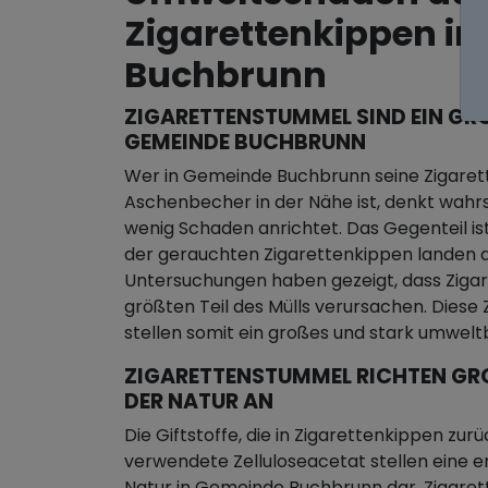
Zigarettenkippen i
Buchbrunn
ZIGARETTENSTUMMEL SIND EIN GRO
EMEINDE BUCHBRUNN
Wer in Gemeinde Buchbrunn seine Zigarette 
Aschenbecher in der Nähe ist, denkt wahrsc
wenig Schaden anrichtet. Das Gegenteil ist
der gerauchten Zigarettenkippen landen d
Untersuchungen haben gezeigt, dass Zigar
größten Teil des Mülls verursachen. Dies
stellen somit ein großes und stark umwel
ZIGARETTENSTUMMEL RICHTEN GROS
ER NATUR AN
Die Giftstoffe, die in Zigarettenkippen zurü
verwendete Zelluloseacetat stellen eine e
Natur in Gemeinde Buchbrunn dar. Zigaret