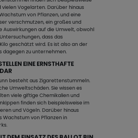
 vielen Vogelarten. Darüber hinaus
achstum von Pflanzen, und eine
sser verschmutzen, ein großes und
e Auswirkungen auf die Umwelt, obwohl
n Untersuchungen, dass das
lo geschätzt wird. Es ist also an der
as dagegen zu unternehmen.
STELLEN EINE ERNSTHAFTE
 DAR
runn besteht aus Zigarettenstummeln.
iche Umweltschäden. Sie wissen es
alten viele giftige Chemikalien und
enkippen finden sich beispielsweise im
eren und Vögeln. Darüber hinaus
as Wachstum von Pflanzen in
ks.
IT DEM EINSATZ DES BALLOT BIN