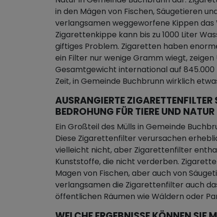
in den Mägen von Fischen, Säugetieren und
verlangsamen weggeworfene Kippen das W
Zigarettenkippe kann bis zu 1000 Liter Wa
giftiges Problem. Zigaretten haben enorm
ein Filter nur wenige Gramm wiegt, zeige
Gesamtgewicht international auf 845.000 Ki
Zeit, in Gemeinde Buchbrunn wirklich etw
AUSRANGIERTE ZIGARETTENFILTER 
BEDROHUNG FÜR TIERE UND NATUR
Ein Großteil des Mülls in Gemeinde Buchb
Diese Zigarettenfilter verursachen erhebl
vielleicht nicht, aber Zigarettenfilter enth
Kunststoffe, die nicht verderben. Zigarett
Magen von Fischen, aber auch von Säugeti
verlangsamen die Zigarettenfilter auch d
öffentlichen Räumen wie Wäldern oder Par
WELCHE ERGEBNISSE KÖNNEN SIE M