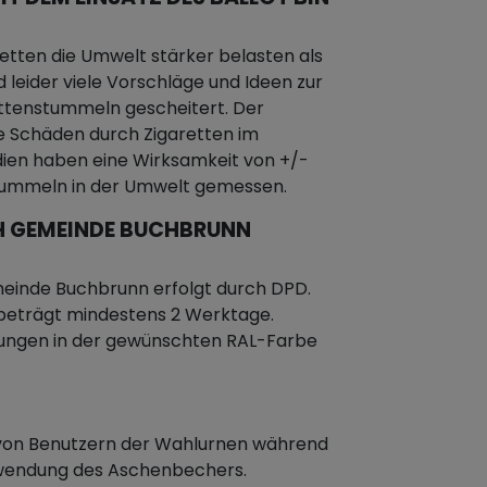
etten die Umwelt stärker belasten als
d leider viele Vorschläge und Ideen zur
ttenstummeln gescheitert. Der
e Schäden durch Zigaretten im
dien haben eine Wirksamkeit von +/-
stummeln in der Umwelt gemessen.
H GEMEINDE BUCHBRUNN
einde Buchbrunn erfolgt durch DPD.
 beträgt mindestens 2 Werktage.
gungen in der gewünschten RAL-Farbe
n von Benutzern der Wahlurnen während
rwendung des Aschenbechers.