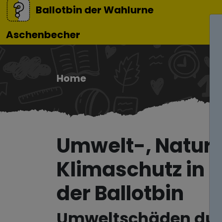
Ballotbin der Wahlurne
Aschenbecher
Home
Umwelt-, Natur
Klimaschutz in 
der Ballotbin
Umweltschäden du