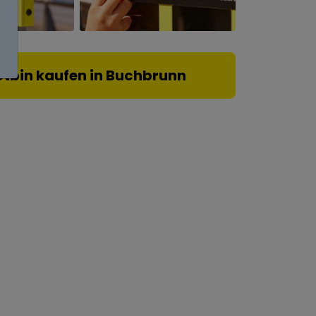
otbin kaufen in Buchbrunn