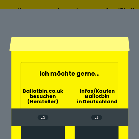
Home
Lesen sie
Spezifikati
mehr
Ich möchte gerne...
- und
Ballotbin.co.uk
Infos/Kaufen
besuchen
Ballotbin
Buchbrunn mit
(Hersteller)
in Deutschland
rch