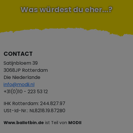
Was würdest du eher...?
CONTACT
Satijnbloem 39
3068JP Rotterdam
Die Niederlande
info@modii.nl
+31(0)10 - 223 53 12
IHK Rotterdam: 244.827.97
USt-Id-Nr.: NL8218.19.872B0
Www.ballotbin.de
ist Teil von
MODII