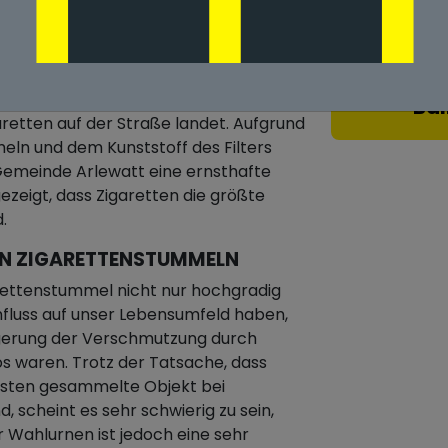
URCH ZIGARETTENSTUMMEL IN
, haben einen großen Einfluss auf
n, dass ein Großteil der in unserem
Bal
etten auf der Straße landet. Aufgrund
meln und dem Kunststoff des Filters
n Gemeinde Arlewatt eine ernsthafte
zeigt, dass Zigaretten die größte
.
ON ZIGARETTENSTUMMELN
rettenstummel nicht nur hochgradig
nfluss auf unser Lebensumfeld haben,
ngerung der Verschmutzung durch
 waren. Trotz der Tatsache, dass
gsten gesammelte Objekt bei
 scheint es sehr schwierig zu sein,
 Wahlurnen ist jedoch eine sehr