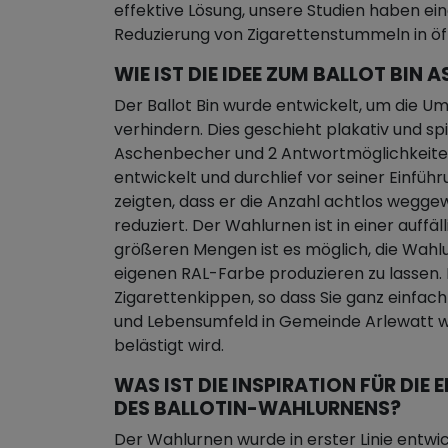
effektive Lösung, unsere Studien haben eine
Reduzierung von Zigarettenstummeln in ö
WIE IST DIE IDEE ZUM BALLOT BI
Der Ballot Bin wurde entwickelt, um die U
verhindern. Dies geschieht plakativ und sp
Aschenbecher und 2 Antwortmöglichkeiten.
entwickelt und durchlief vor seiner Einführ
zeigten, dass er die Anzahl achtlos wegge
reduziert. Der Wahlurnen ist in einer auffäl
größeren Mengen ist es möglich, die Wahlu
eigenen RAL-Farbe produzieren zu lassen.
Zigarettenkippen, so dass Sie ganz einfac
und Lebensumfeld in Gemeinde Arlewatt w
belästigt wird.
WAS IST DIE INSPIRATION FÜR DI
DES BALLOTIN-WAHLURNENS?
Der Wahlurnen wurde in erster Linie entwic