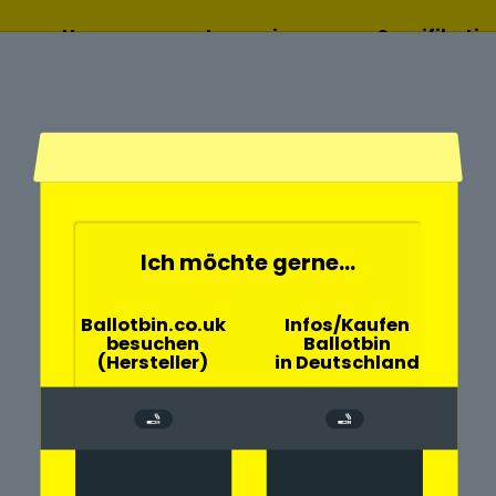
Home
Lesen sie
Spezifikati
mehr
Ich möchte gerne...
- und
Ballotbin.co.uk
Infos/Kaufen
besuchen
Ballotbin
Arlewatt
(Hersteller)
in Deutschland
chen große
Gemeinde Arlewatt