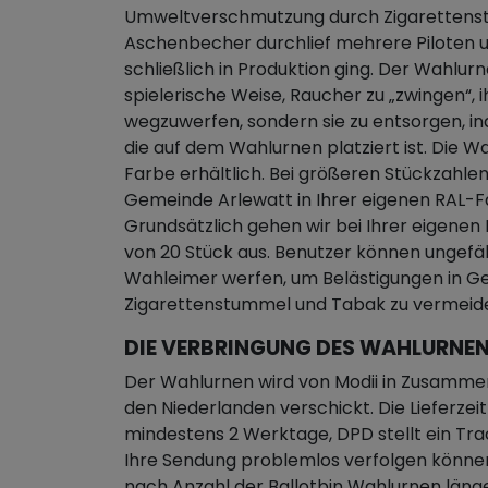
Umweltverschmutzung durch Zigarettenst
Aschenbecher durchlief mehrere Piloten u
schließlich in Produktion ging. Der Wahlur
spielerische Weise, Raucher zu „zwingen“, i
wegzuwerfen, sondern sie zu entsorgen, in
die auf dem Wahlurnen platziert ist. Die Wa
Farbe erhältlich. Bei größeren Stückzahlen
Gemeinde Arlewatt in Ihrer eigenen RAL-F
Grundsätzlich gehen wir bei Ihrer eigen
von 20 Stück aus. Benutzer können ungefä
Wahleimer werfen, um Belästigungen in G
Zigarettenstummel und Tabak zu vermeid
DIE VERBRINGUNG DES WAHLURNEN
Der Wahlurnen wird von Modii in Zusamme
den Niederlanden verschickt. Die Lieferze
mindestens 2 Werktage, DPD stellt ein Tra
Ihre Sendung problemlos verfolgen könne
nach Anzahl der Ballotbin Wahlurnen läng