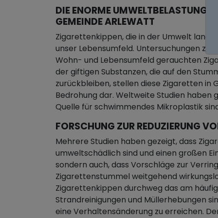
DIE ENORME UMWELTBELASTUNG D
GEMEINDE ARLEWATT
Zigarettenkippen, die in der Umwelt landen
unser Lebensumfeld. Untersuchungen zeige
Wohn- und Lebensumfeld gerauchten Zigar
der giftigen Substanzen, die auf den Stum
zurückbleiben, stellen diese Zigaretten i
Bedrohung dar. Weltweite Studien haben ge
Quelle für schwimmendes Mikroplastik sind
FORSCHUNG ZUR REDUZIERUNG V
Mehrere Studien haben gezeigt, dass Ziga
umweltschädlich sind und einen großen Ei
sondern auch, dass Vorschläge zur Verri
Zigarettenstummel weitgehend wirkungslos
Zigarettenkippen durchweg das am häufi
Strandreinigungen und Müllerhebungen sind,
eine Verhaltensänderung zu erreichen. Der