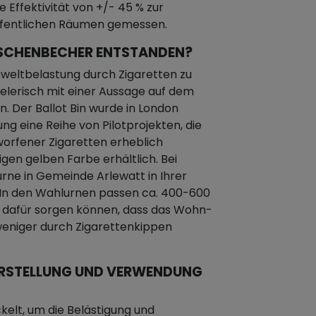
 Effektivität von +/- 45 % zur
ffentlichen Räumen gemessen.
N ASCHENBECHER ENTSTANDEN?
mweltbelastung durch Zigaretten zu
ielerisch mit einer Aussage auf dem
 Der Ballot Bin wurde in London
ung eine Reihe von Pilotprojekten, die
worfener Zigaretten erheblich
ligen gelben Farbe erhältlich. Bei
rne in Gemeinde Arlewatt in Ihrer
 In den Wahlurnen passen ca. 400-600
h dafür sorgen können, dass das Wohn-
eniger durch Zigarettenkippen
E ERSTELLUNG UND VERWENDUNG
kelt, um die Belästigung und