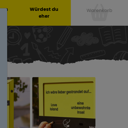
onen
Würdest du
Warenkorb
eher