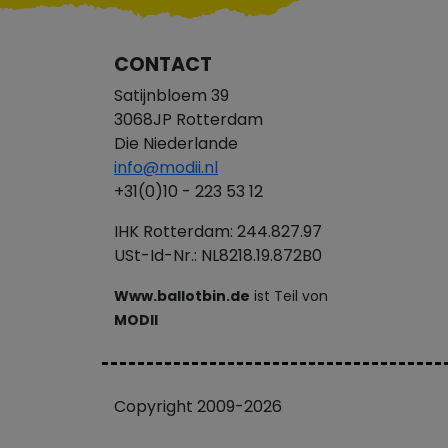
CONTACT
Satijnbloem 39
3068JP Rotterdam
Die Niederlande
info@modii.nl
+31(0)10 - 223 53 12
IHK Rotterdam: 244.827.97
USt-Id-Nr.: NL8218.19.872B0
Www.ballotbin.de
ist Teil von
MODII
Copyright 2009-2026