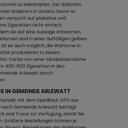
ummel zu bekämpfen. Der Ballotbin
nter anderem in London, bevor er
nen versucht auf plakative und
hre Zigaretten nicht einfach
dem sie auf eine Aussage antworten,
hlurnen sind in einer auffälligen gelben
 ist es auch möglich, die Wahlurne in
arbe produzieren zu lassen.
en RAL-Farbe von einer Mindestabnahme
hr 400-600 Zigaretten in den
emeinde Arlewatt durch
en.
S IN GEMEINDE ARLEWATT
narbeit mit dem Spediteur DPD aus
it nach Gemeinde Arlewatt beträgt
ck and Trace zur Verfügung, damit Sie
n. Größere Bestellungen können je
er dauern, Bestellungen der Wahlurnen