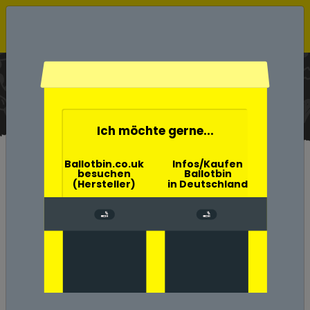
Ballotbin der Wahlurne
Aschenbecher
Home
Ich möchte gerne...
Ballotbin.co.uk
Infos/Kaufen
besuchen
Ballotbin
(Hersteller)
in Deutschland
CHROM SCHLÜSSEL FÜR
BALLOTBIN